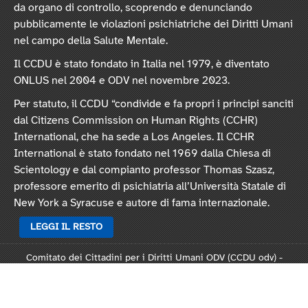
da organo di controllo, scoprendo e denunciando
pubblicamente le violazioni psichiatriche dei Diritti Umani
nel campo della Salute Mentale.
Il CCDU è stato fondato in Italia nel 1979, è diventato
ONLUS nel 2004 e ODV nel novembre 2023.
Per statuto, il CCDU “condivide e fa propri i principi sanciti
dal Citizens Commission on Human Rights (CCHR)
International, che ha sede a Los Angeles. Il CCHR
International è stato fondato nel 1969 dalla Chiesa di
Scientology e dal compianto professor Thomas Szasz,
professore emerito di psichiatria all’Università Statale di
New York a Syracuse e autore di fama internazionale.
LEGGI IL RESTO
Comitato dei Cittadini per i Diritti Umani ODV (CCDU odv) -
Sede legale: Via Vincenzo Monti 47, 20123 Milano
Rep. 124821 - C.F. 97378250159 -
Statuto
-
Modulo L124
-
Informativa privacy
-
Informativa cookie
.