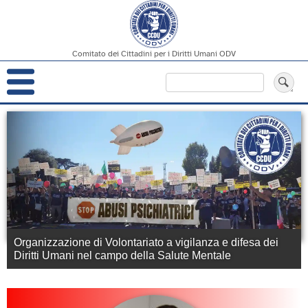
Comitato dei Cittadini per i Diritti Umani ODV
Navigazione
Cerca
principale
Salta
al
contenuto
principale
Organizzazione di Volontariato
a vigilanza e difesa dei
Diritti Umani
nel campo della
Salute Mentale