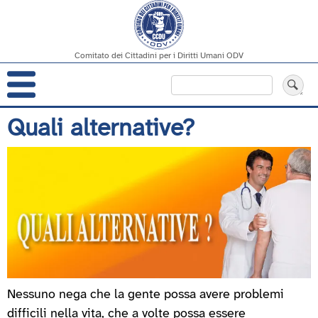
Comitato dei Cittadini per i Diritti Umani ODV
Navigazione
Cerca
principale
Salta
Quali alternative?
al
contenuto
principale
Nessuno nega che la gente possa avere problemi
difficili nella vita, che a volte possa essere