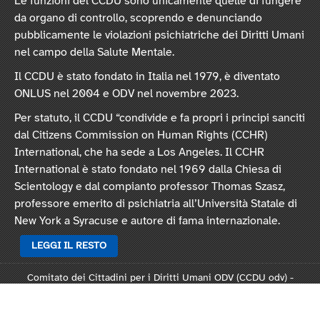
Le funzioni del CCDU sono unicamente quelle di fungere
da organo di controllo, scoprendo e denunciando
pubblicamente le violazioni psichiatriche dei Diritti Umani
nel campo della Salute Mentale.
Il CCDU è stato fondato in Italia nel 1979, è diventato
ONLUS nel 2004 e ODV nel novembre 2023.
Per statuto, il CCDU “condivide e fa propri i principi sanciti
dal Citizens Commission on Human Rights (CCHR)
International, che ha sede a Los Angeles. Il CCHR
International è stato fondato nel 1969 dalla Chiesa di
Scientology e dal compianto professor Thomas Szasz,
professore emerito di psichiatria all’Università Statale di
New York a Syracuse e autore di fama internazionale.
LEGGI IL RESTO
Comitato dei Cittadini per i Diritti Umani ODV (CCDU odv) -
Sede legale: Via Vincenzo Monti 47, 20123 Milano
Rep. 124821 - C.F. 97378250159 -
Statuto
-
Modulo L124
-