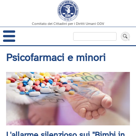
Comitato dei Cittadini per i Diritti Umani ODV
Navigazione
Cerca
principale
Salta
Psicofarmaci e minori
al
contenuto
principale
L'allarme silenzioso sui "Bimbi in