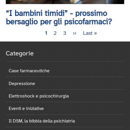
“I bambini timidi” - prossimo
bersaglio per gli psicofarmaci?
Pagina
1
Pagina
2
Pagina
3
Pagina
››
Ultima
Last »
Paginazione
attuale
successiva
pagina
Categorie
Case farmaceutiche
Depressione
Elettroshock e psicochirurgia
Eventi e iniziative
Il DSM, la bibbia della psichiatria