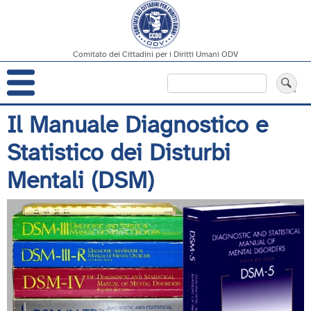
Comitato dei Cittadini per i Diritti Umani ODV
Navigazione
Cerca
principale
Salta
Il Manuale Diagnostico e
al
Statistico dei Disturbi
contenuto
principale
Mentali (DSM)