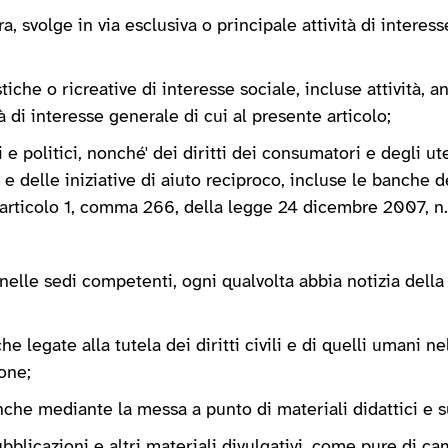
ra, svolge in via esclusiva o principale attività di interes
istiche o ricreative di interesse sociale, incluse attività,
tà di interesse generale di cui al presente articolo;
i e politici, nonché' dei diritti dei consumatori e degli ut
e delle iniziative di aiuto reciproco, incluse le banche d
ll'articolo 1, comma 266, della legge 24 dicembre 2007, n
elle sedi competenti, ogni qualvolta abbia notizia della v
e legate alla tutela dei diritti civili e di quelli umani n
one;
 anche mediante la messa a punto di materiali didattici e 
ubblicazioni e altri materiali divulgativi, come pure di 