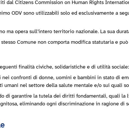
anciti dal Citizens Commission on Human Rights Internatio
onimo ODV sono utilizzabili solo ed esclusivamente a seg
 ma opera sull’intero territorio nazionale. La sua durata 
llo stesso Comune non comporta modifica statutaria e può 
uenti finalità civiche, solidaristiche e di utilità sociale:
iali nei confronti di donne, uomini e bambini in stato di e
ti umani nel settore della salute mentale e/o sui quali son
 di garantire la tutela dei diritti fondamentali, quali la li
nitosa, eliminando ogni discriminazione in ragione di sess
le