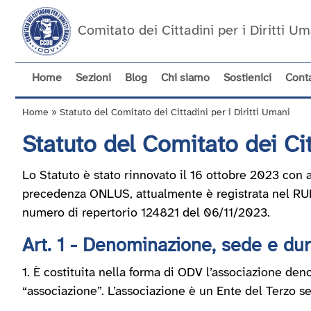
Salta
al
Comitato dei Cittadini per i Diritti 
contenuto
principale
Home
Sezioni
Blog
Chi siamo
Sostienici
Conta
Navigazione
principale
Home
Statuto del Comitato dei Cittadini per i Diritti Umani
Briciole
Statuto del Comitato dei Cit
di
pane
Lo Statuto è stato rinnovato il 16 ottobre 2023 con a
precedenza ONLUS, attualmente è registrata nel RUNT
numero di repertorio 124821 del 06/11/2023.
Art. 1 - Denominazione, sede e dur
1. È costituita nella forma di ODV l’associazione de
“associazione”. L’associazione è un Ente del Terzo set