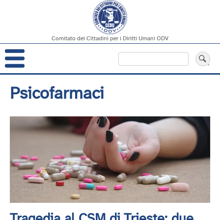
Comitato dei Cittadini per i Diritti Umani ODV
Navigazione
Cerca
principale
Salta
Psicofarmaci
al
contenuto
principale
Tragedia al CSM di Trieste: due