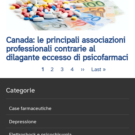
Canada: le principali associazioni
professionali contrarie al
dilagante eccesso di psicofarmaci
Pagina
1
Pagina
2
Pagina
3
Pagina
4
Pagina
››
Ultima
Last »
Paginazione
attuale
successiva
pagina
Categorie
Case farmaceutiche
Depressione
Elettroshock e psicochirurgia