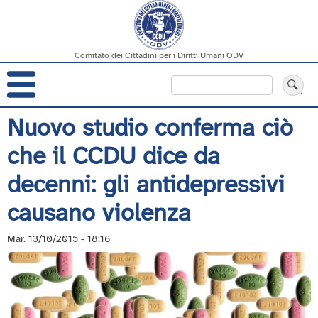
Comitato dei Cittadini per i Diritti Umani ODV
Navigazione
Cerca
principale
Salta
Nuovo studio conferma ciò
al
che il CCDU dice da
contenuto
principale
decenni: gli antidepressivi
causano violenza
Mar. 13/10/2015 - 18:16