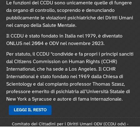
Le funzioni del CCDU sono unicamente quelle di fungere
da organo di controllo, scoprendo e denunciando
pubblicamente le violazioni psichiatriche dei Diritti Umani
nel campo della Salute Mentale.
Il CCDU è stato fondato in Italia nel 1979, è diventato
ONLUS nel 2004 e ODV nel novembre 2023.
Per statuto, il CCDU “condivide e fa propri i principi sanciti
dal Citizens Commission on Human Rights (CCHR)
International, che ha sede a Los Angeles. Il CCHR
International è stato fondato nel 1969 dalla Chiesa di
Scientology e dal compianto professor Thomas Szasz,
professore emerito di psichiatria all’Università Statale di
New York a Syracuse e autore di fama internazionale.
LEGGI IL RESTO
Comitato dei Cittadini per i Diritti Umani ODV (CCDU odv) -
Sede legale: Via Vincenzo Monti 47, 20123 Milano
Rep. 124821 - C.F. 97378250159 -
Statuto
-
Modulo L124
-