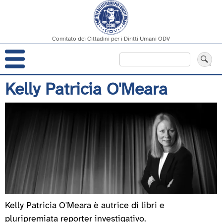
Comitato dei Cittadini per i Diritti Umani ODV
Navigazione
Cerca
principale
Salta
Kelly Patricia O'Meara
al
contenuto
principale
Kelly Patricia O'Meara è autrice di libri e
pluripremiata reporter investigativo.