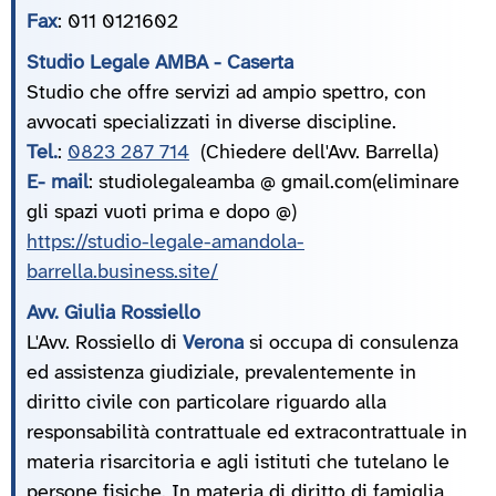
Fax
: 011 0121602
Studio Legale AMBA - Caserta
Studio che offre servizi ad ampio spettro, con
avvocati specializzati in diverse discipline.
Tel.
:
0823 287 714
(Chiedere dell'Avv. Barrella)
E- mail
: studiolegaleamba @ gmail.com(eliminare
gli spazi vuoti prima e dopo @)
https://studio-legale-amandola-
barrella.business.site/
Avv. Giulia Rossiello
L'Avv. Rossiello di
Verona
si occupa di consulenza
ed assistenza giudiziale, prevalentemente in
diritto civile con particolare riguardo alla
responsabilità contrattuale ed extracontrattuale in
materia risarcitoria e agli istituti che tutelano le
persone fisiche. In materia di diritto di famiglia