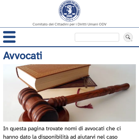
Comitato dei Cittadini per i Diritti Umani ODV
Navigazione
Cerca
principale
Salta
Avvocati
al
contenuto
principale
In questa pagina trovate nomi di avvocati che ci
hanno dato la disponibilità ad aiutarvi nel caso