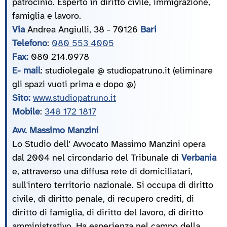
patrocinio. Esperto in diritto civile, immigrazione,
famiglia e lavoro.
Via
Andrea Angiulli, 38 - 70126
Bari
Telefono
:
080 553 4005
Fax:
080 214.0978
E- mail
: studiolegale @ studiopatruno.it (eliminare
gli spazi vuoti prima e dopo @)
Sito:
www.studiopatruno.it
Mobile
:
348 172 1817
Avv. Massimo Manzini
Lo Studio dell' Avvocato Massimo Manzini opera
dal 2004 nel circondario del Tribunale di
Verbania
e, attraverso una diffusa rete di domiciliatari,
sull'intero territorio nazionale. Si occupa di diritto
civile, di diritto penale, di recupero crediti, di
diritto di famiglia, di diritto del lavoro, di diritto
amministrativo. Ha esperienza nel campo della