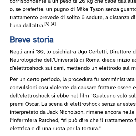
corrispondente a un peso di 20 kg che cade dall’alt
o, se preferite, un pugno di Mike Tyson senza guant
trattamento prevede di solito 6 sedute, a distanza d
[3] [4]
l’una dall’altra.
Breve storia
Negli anni ‘30, lo psichiatra Ugo Cerletti, Direttore
Neurologiche dell’Università di Roma, diede inizio a
d’elettroshock sui cani, mettendo un elettrodo sul m
Per un certo periodo, la procedura fu somministrata 
convulsioni così violente da causare fratture ossee 
dell’elettroshock si ebbe nel film “Qualcuno volò su
premi Oscar. La scena di elettroshock senza anestes
interpretato da Jack Nicholson, rimane ancora nella 
l’infermiera Ratched, “si può dire che il trattamento f
elettrica e di una ruota per la tortura.”