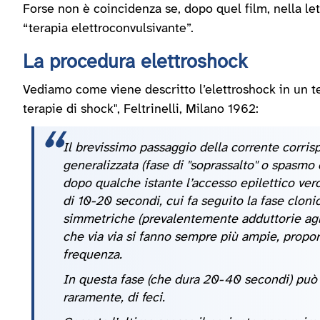
Forse non è coincidenza se, dopo quel film, nella lett
“terapia elettroconvulsivante”.
La procedura elettroshock
Vediamo come viene descritto l’elettroshock in un te
terapie di shock", Feltrinelli, Milano 1962:
Il brevissimo passaggio della corrente corri
generalizzata (fase di "soprassalto" o spasm
dopo qualche istante l’accesso epilettico vero
di 10-20 secondi, cui fa seguito la fase cloni
simmetriche (prevalentemente adduttorie agli a
che via via si fanno sempre più ampie, propo
frequenza.
In questa fase (che dura 20-40 secondi) può a
raramente, di feci.