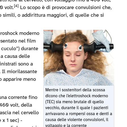
triche al cervello, con voltaggio fino a 460 volt,
[4]
0 volt.
Lo scopo è di provocare convulsioni che,
simili, o addirittura maggiori, di quelle che si
ettroshock moderno
sentato nel film
 cuculo”) durante
 a causa delle
inistrati sono a
 Il miorilassante
nno apparire meno
Mentre i sostenitori della scossa
dicono che l’elettroshock moderno
una corrente fino
(TEC) sia meno brutale di quello
460 volt, della
vecchio, durante il quale i pazienti
lascia nel cervello
arrivavano a rompersi ossa e denti a
 x 1 sec) -
causa delle violente convulsioni, il
voltaggio e la corrente