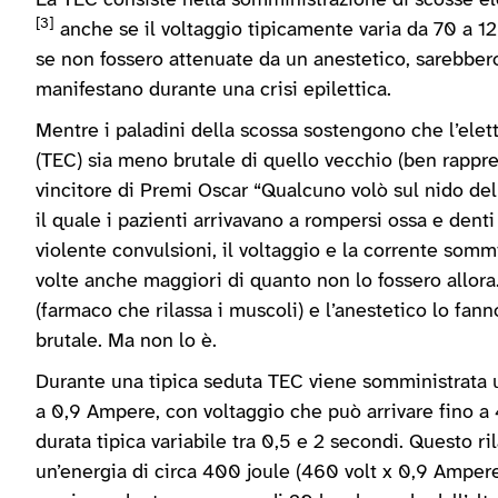
La TEC consiste nella somministrazione di scosse elet
[3]
anche se il voltaggio tipicamente varia da 70 a 12
se non fossero attenuate da un anestetico, sarebbero 
manifestano durante una crisi epilettica.
Mentre i paladini della scossa sostengono che l’el
(TEC) sia meno brutale di quello vecchio (ben rappre
vincitore di Premi Oscar “Qualcuno volò sul nido del
il quale i pazienti arrivavano a rompersi ossa e denti
violente convulsioni, il voltaggio e la corrente somm
volte anche maggiori di quanto non lo fossero allora.
(farmaco che rilassa i muscoli) e l’anestetico lo fa
brutale. Ma non lo è.
Durante una tipica seduta TEC viene somministrata 
a 0,9 Ampere, con voltaggio che può arrivare fino a 
durata tipica variabile tra 0,5 e 2 secondi. Questo ri
un’energia di circa 400 joule (460 volt x 0,9 Ampere