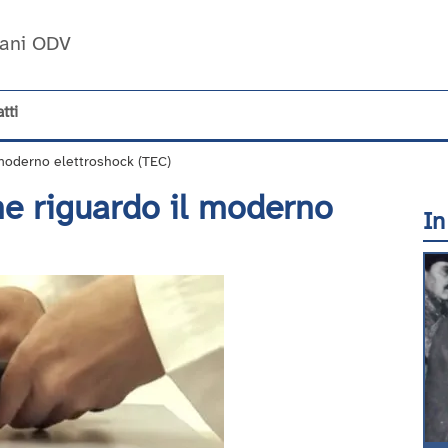
Umani ODV
tti
 moderno elettroshock (TEC)
che riguardo il moderno
In