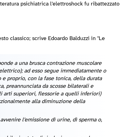
eratura psichiatrica l’elettroshock fu ribattezzato
sto classico; scrive Edoardo Balduzzi in "Le
sponde a una brusca contrazione muscolare
o elettrico); ad esso segue immediatamente o
 e proprio, con la fase tonica, della durata
ca, preannunciata da scosse bilaterali e
rti superiori, flessorie a quelli inferiori)
rzionalmente alla diminuzione della
vvenire l’emissione dì urine, dì sperma o,