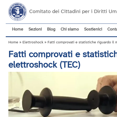
Salta
al
Comitato dei Cittadini per i Diritti 
contenuto
principale
Home
Sezioni
Blog
Chi siamo
Sostienici
Conta
Navigazione
principale
Home
Elettroshock
Fatti comprovati e statistiche riguardo il
Briciole
Fatti comprovati e statisti
di
pane
elettroshock (TEC)