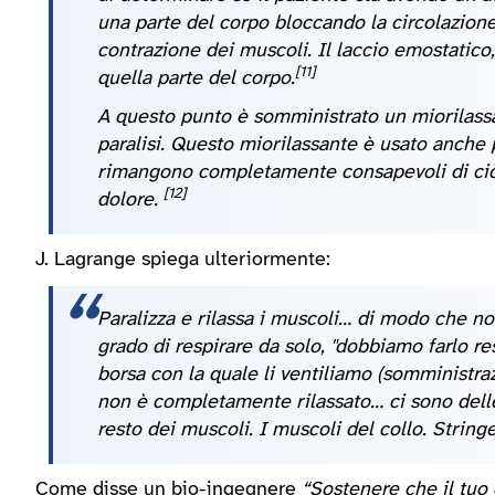
una parte del corpo bloccando la circolazione
contrazione dei muscoli. Il laccio emostatico
[11]
quella parte del corpo.
A questo punto è somministrato un miorilassan
paralisi. Questo miorilassante è usato anche pe
rimangono completamente consapevoli di ciò
[12]
dolore.
J. Lagrange spiega ulteriormente:
Paralizza e rilassa i muscoli… di modo che no
grado di respirare da solo, "dobbiamo farlo
borsa con la quale li ventiliamo (somministraz
non è completamente rilassato… ci sono delle 
resto dei muscoli. I muscoli del collo. String
Come disse un bio-ingegnere
“Sostenere che il tuo 