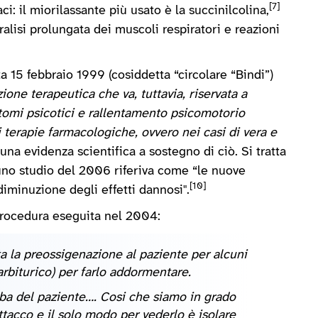
[7]
i: il miorilassante più usato è la succinilcolina,
aralisi prolungata dei muscoli respiratori e reazioni
a 15 febbraio 1999 (cosiddetta “circolare “Bindi”)
one terapeutica che va, tuttavia, riservata a
ntomi psicotici e rallentamento psicomotorio
 terapie farmacologiche, ovvero nei casi di vera e
na evidenza scientifica a sostegno di ciò. Si tratta
 uno studio del 2006 riferiva come “le nuove
[10]
diminuzione degli effetti dannosi".
 procedura eseguita nel 2004:
ta la preossigenazione al paziente per alcuni
rbiturico) per farlo addormentare.
ba del paziente…. Cosi che siamo in grado
ttacco e il solo modo per vederlo è isolare