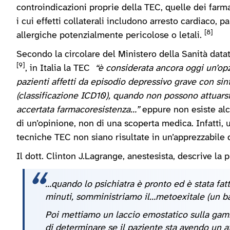
controindicazioni proprie della TEC, quelle dei farmac
i cui effetti collaterali includono arresto cardiaco, p
[8]
allergiche potenzialmente pericolose o letali.
Secondo la circolare del Ministero della Sanità datat
[9]
, in Italia la TEC
“è considerata ancora oggi un’opzi
pazienti affetti da episodio depressivo grave con si
(classificazione ICD10), quando non possono attuarsi
accertata farmacoresistenza…”
eppure non esiste alcu
di un’opinione, non di una scoperta medica. Infatti,
tecniche TEC non siano risultate in un’apprezzabile 
Il dott. Clinton J.Lagrange, anestesista, descrive la
…quando lo psichiatra è pronto ed è stata fat
minuti, somministriamo il…metoexitale (un ba
Poi mettiamo un laccio emostatico sulla gam
di determinare se il paziente sta avendo un a