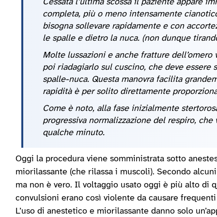
Cessata l’ultima scossa il paziente appare im
completa, più o meno intensamente cianotico
bisogna sollevare rapidamente e con accortezz
le spalle e dietro la nuca. (non dunque tirando
Molte lussazioni e anche fratture dell’omero
poi riadagiarlo sul cuscino, che deve essere 
spalle-nuca. Questa manovra facilita grandeme
rapidità è per solito direttamente proporziona
Come è noto, alla fase inizialmente stertorosa
progressiva normalizzazione del respiro, che 
qualche minuto.
Oggi la procedura viene somministrata sotto anestes
miorilassante (che rilassa i muscoli). Secondo alcuni
ma non è vero. Il voltaggio usato oggi è più alto di
convulsioni erano così violente da causare frequenti
L’uso di anestetico e miorilassante danno solo un’a