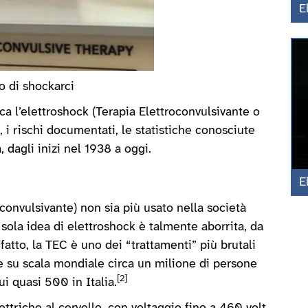
E
o di shockarci
rca l’elettroshock (Terapia Elettroconvulsivante o
, i rischi documentati, le statistiche conosciute
 dagli inizi nel 1938 a oggi.
E
convulsivante) non sia più usato nella società
sola idea di elettroshock è talmente aborrita, da
fatto, la TEC è uno dei “trattamenti” più brutali
re su scala mondiale circa un milione di persone
[2]
cui quasi 500 in Italia.