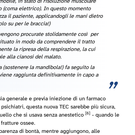
mobile, in stato di risoluzione muscolare
 (coma elettrico). In questo momento
a il paziente, applicandogli le mani dietro
lo su per le braccia!)
 vengono procurate stolidamente così per
situato in modo da comprendere il tratto
nte la ripresa della respirazione, la cui
le alla cianosi del malato.
 (sostenere la mandibola!) fa seguito la
viene raggiunta definitivamente in capo a
ia generale e previa iniezione di un farmaco
 psichiatri, questa nuova TEC sarebbe più sicura,
[6]
 quello che si usava senza anestetico
- quando le
 fratture ossee.
pparenza di bontà, mentre aggiungono, alle