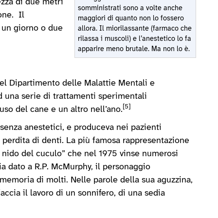
ezza di due metri
somministrati sono a volte anche
one. Il
maggiori di quanto non lo fossero
i un giorno o due
allora. Il miorilassante (farmaco che
rilassa i muscoli) e l’anestetico lo fa
apparire meno brutale. Ma non lo è.
 del Dipartimento delle Malattie Mentali e
d una serie di trattamenti sperimentali
[5]
uso del cane e un altro nell’ano.
senza anestetici, e produceva nei pazienti
e perdita di denti. La più famosa rappresentazione
l nido del cuculo” che nel 1975 vinse numerosi
ia dato a R.P. McMurphy, il personaggio
memoria di molti. Nelle parole della sua aguzzina,
accia il lavoro di un sonnifero, di una sedia