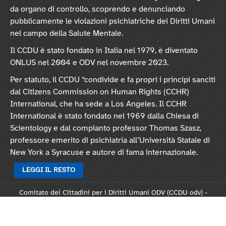
da organo di controllo, scoprendo e denunciando
pubblicamente le violazioni psichiatriche dei Diritti Umani
nel campo della Salute Mentale.
Il CCDU è stato fondato in Italia nel 1979, è diventato
ONLUS nel 2004 e ODV nel novembre 2023.
Per statuto, il CCDU “condivide e fa propri i principi sanciti
dal Citizens Commission on Human Rights (CCHR)
International, che ha sede a Los Angeles. Il CCHR
International è stato fondato nel 1969 dalla Chiesa di
Scientology e dal compianto professor Thomas Szasz,
professore emerito di psichiatria all’Università Statale di
New York a Syracuse e autore di fama internazionale.
LEGGI IL RESTO
Comitato dei Cittadini per i Diritti Umani ODV (CCDU odv) -
Sede legale: Via Vincenzo Monti 47, 20123 Milano
Rep. 124821 - C.F. 97378250159 -
Statuto
-
Modulo L124
-
Informativa privacy
-
Informativa cookie
.