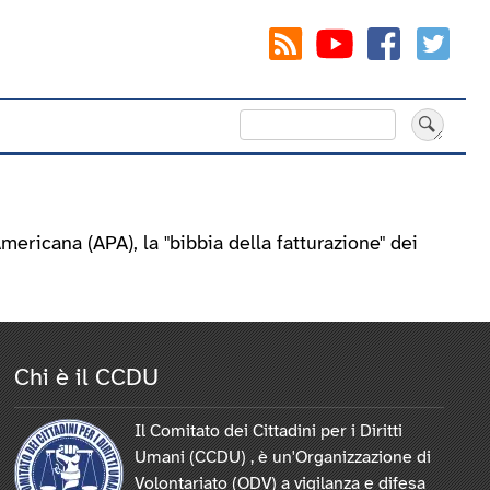
Cerca
ericana (APA), la "bibbia della fatturazione" dei
Chi è il CCDU
Il Comitato dei Cittadini per i Diritti
Umani (CCDU) , è un'Organizzazione di
Volontariato (ODV) a vigilanza e difesa