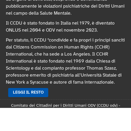
pubblicamente le violazioni psichiatriche dei Diritti Umani
nel campo della Salute Mentale.
Il CCDU è stato fondato in Italia nel 1979, è diventato
ONLUS nel 2004 e ODV nel novembre 2023.
Per statuto, il CCDU “condivide e fa propri i principi sanciti
dal Citizens Commission on Human Rights (CCHR)
International, che ha sede a Los Angeles. Il CCHR
International è stato fondato nel 1969 dalla Chiesa di
Scientology e dal compianto professor Thomas Szasz,
professore emerito di psichiatria all’Università Statale di
New York a Syracuse e autore di fama internazionale.
LEGGI IL RESTO
Comitato dei Cittadini per i Diritti Umani ODV (CCDU odv) -
Sede legale: Via Vincenzo Monti 47, 20123 Milano
Rep. 124821 - C.F. 97378250159 -
Statuto
-
Modulo L124
-
Informativa privacy
-
Informativa cookie
.