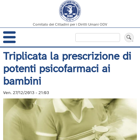
Comitato dei Cittadini per i Diritti Umani ODV
Navigazione
Cerca
principale
Salta
Triplicata la prescrizione di
al
potenti psicofarmaci ai
contenuto
principale
bambini
Ven. 27/12/2013 - 21:03