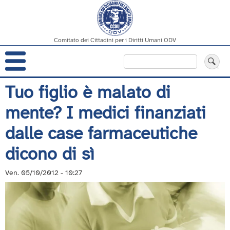
Comitato dei Cittadini per i Diritti Umani ODV
Navigazione
Cerca
principale
Salta
Tuo figlio è malato di
al
mente? I medici finanziati
contenuto
principale
dalle case farmaceutiche
dicono di sì
Ven. 05/10/2012 - 10:27