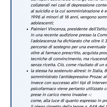
collaterali nei casi di depressione con
al suicidio e la cui somministrazione è 
1996 ai minori di 18 anni, vengono somm
adolescenti;
Palmieri Vincenza, presidente dell'Istit
in una recente audizione presso la Comm
l'adolescenza ha dichiarato che oltre il 
percorso di sostegno per una eventuale d
oltre al farmaco prescritto, acquista prod
tecniche di convincimento, ma riuscend
senza ricetta. Ciò, come risultato di un 
la stessa ha sostenuto altresì: in Italia, 
somministrato l'antidepressivo Prozac ai 
invece con successo altri tipi di interve
psicofarmaco viene pertanto utilizzato 
prese in carico meno invasive –:
come, alla luce di quanto espresso in pr
il pieno rispetto della legge n. 648 del 