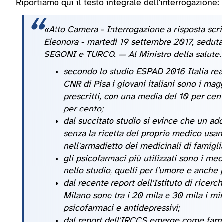
Riportiamo qui il testo integrale dell'interrogazione:
«Atto Camera - Interrogazione a risposta scr
Eleonora - martedì 19 settembre 2017, sedu
SEGONI e TURCO. — Al Ministro della salute.
secondo lo studio ESPAD 2016 Italia realiz
CNR di Pisa i giovani italiani sono i ma
prescritti, con una media del 10 per cen
per cento;
dal succitato studio si evince che un ado
senza la ricetta del proprio medico usa
nell'armadietto dei medicinali di famigli
gli psicofarmaci più utilizzati sono i m
nello studio, quelli per l'umore e anche 
dal recente report dell'Istituto di rice
Milano sono tra i 20 mila e 30 mila i mi
psicofarmaci e antidepressivi;
dal report dell'IRCCS emerge come farmaci