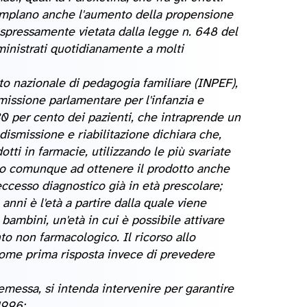
templano anche l'aumento della propensione
espressamente vietata dalla legge n. 648 del
inistrati quotidianamente a molti
uto nazionale di pedagogia familiare (INPEF),
issione parlamentare per l'infanzia e
30 per cento dei pazienti, che intraprende un
ismissione e riabilitazione dichiara che,
otti in farmacie, utilizzando le più svariate
o comunque ad ottenere il prodotto anche
eccesso diagnostico già in età prescolare;
8 anni è l'età a partire dalla quale viene
bambini, un'età in cui è possibile attivare
nto non farmacologico. Il ricorso allo
come prima risposta invece di prevedere
emessa, si intenda intervenire per garantire
1996;