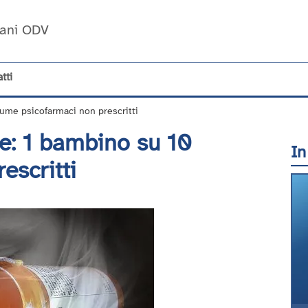
Umani ODV
tti
ume psicofarmaci non prescritti
e: 1 bambino su 10
In
escritti