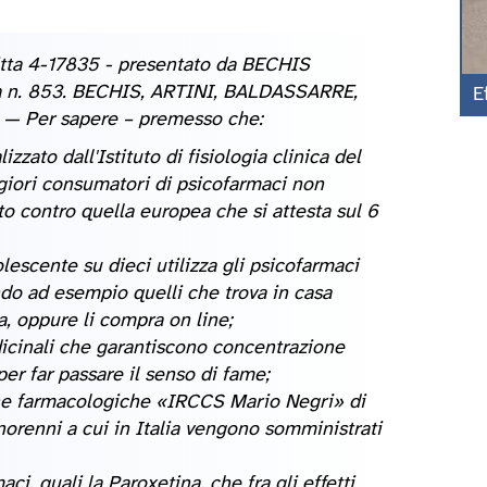
itta 4-17835 - presentato da BECHIS
ta n. 853. BECHIS, ARTINI, BALDASSARRE,
E
 — Per sapere – premesso che:
zato dall'Istituto di fisiologia clinica del
ggiori consumatori di psicofarmaci non
to contro quella europea che si attesta sul 6
lescente su dieci utilizza gli psicofarmaci
ndo ad esempio quelli che trova in casa
a, oppure li compra on line;
edicinali che garantiscono concentrazione
per far passare il senso di fame;
rche farmacologiche «IRCCS Mario Negri» di
norenni a cui in Italia vengono somministrati
, quali la Paroxetina, che fra gli effetti