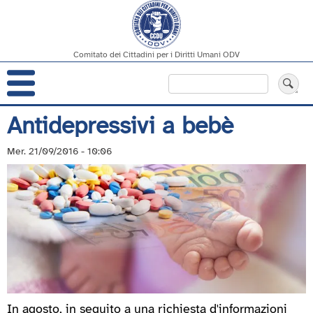
Comitato dei Cittadini per i Diritti Umani ODV
Navigazione
Cerca
principale
Salta
Antidepressivi a bebè
al
contenuto
Mer. 21/09/2016 - 10:06
principale
In agosto, in seguito a una richiesta d'informazioni