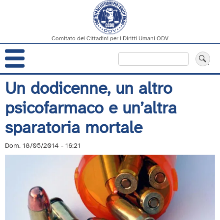
Comitato dei Cittadini per i Diritti Umani ODV
Navigazione
Cerca
principale
Salta
Un dodicenne, un altro
al
psicofarmaco e un’altra
contenuto
principale
sparatoria mortale
Dom. 18/05/2014 - 16:21