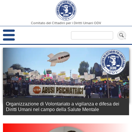
Comitato dei Cittadini per i Diritti Umani ODV
Navigazione
Cerca
principale
Salta
al
contenuto
principale
Organizzazione di Volontariato
a vigilanza e difesa dei
Diritti Umani
nel campo della
Salute Mentale