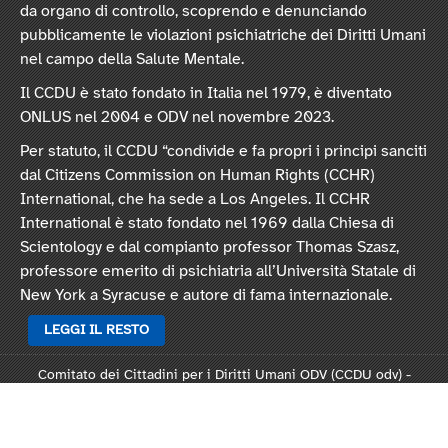
da organo di controllo, scoprendo e denunciando
pubblicamente le violazioni psichiatriche dei Diritti Umani
nel campo della Salute Mentale.
Il CCDU è stato fondato in Italia nel 1979, è diventato
ONLUS nel 2004 e ODV nel novembre 2023.
Per statuto, il CCDU “condivide e fa propri i principi sanciti
dal Citizens Commission on Human Rights (CCHR)
International, che ha sede a Los Angeles. Il CCHR
International è stato fondato nel 1969 dalla Chiesa di
Scientology e dal compianto professor Thomas Szasz,
professore emerito di psichiatria all’Università Statale di
New York a Syracuse e autore di fama internazionale.
LEGGI IL RESTO
Comitato dei Cittadini per i Diritti Umani ODV (CCDU odv) -
Sede legale: Via Vincenzo Monti 47, 20123 Milano
Rep. 124821 - C.F. 97378250159 -
Statuto
-
Modulo L124
-
Informativa privacy
-
Informativa cookie
.