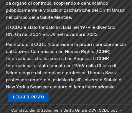
da organo di controllo, scoprendo e denunciando
pubblicamente le violazioni psichiatriche dei Diritti Umani
nel campo della Salute Mentale.
Il CCDU è stato fondato in Italia nel 1979, è diventato
ONLUS nel 2004 e ODV nel novembre 2023.
Per statuto, il CCDU “condivide e fa propri i principi sanciti
dal Citizens Commission on Human Rights (CCHR)
International, che ha sede a Los Angeles. Il CCHR
International è stato fondato nel 1969 dalla Chiesa di
Scientology e dal compianto professor Thomas Szasz,
professore emerito di psichiatria all’Università Statale di
New York a Syracuse e autore di fama internazionale.
LEGGI IL RESTO
Comitato dei Cittadini per i Diritti Umani ODV (CCDU odv) -
Sede legale: Via Vincenzo Monti 47, 20123 Milano
Rep. 124821 - C.F. 97378250159 -
Statuto
-
Modulo L124
-
Informativa privacy
-
Informativa cookie
.