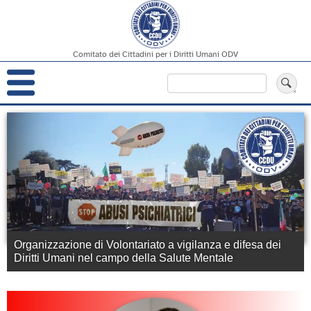
Comitato dei Cittadini per i Diritti Umani ODV
Navigazione
Cerca
principale
Salta
al
contenuto
principale
Organizzazione di Volontariato
a vigilanza e difesa dei
Diritti Umani
nel campo della
Salute Mentale