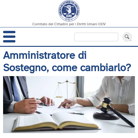
Comitato dei Cittadini per i Diritti Umani ODV
Navigazione
Cerca
principale
Salta
Amministratore di
al
Sostegno, come cambiarlo?
contenuto
principale