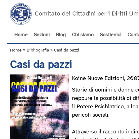
Salta
al
Comitato dei Cittadini per i Diritti 
contenuto
principale
Home
Sezioni
Blog
Chi siamo
Sostienici
Conta
Navigazione
principale
Home
Bibliografia
Casi da pazzi
Briciole
Casi da pazzi
di
pane
Koinè Nuove Edizioni, 200
Storie di uomini e donne co
neppure la possibilità di d
il Potere Psichiatrico, alle
pericoli sociali.
Attraverso il racconto indi