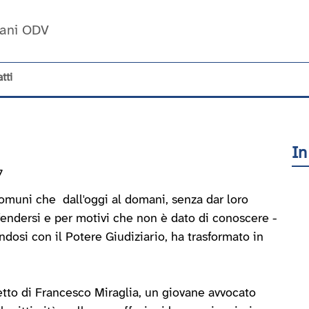
Umani ODV
tti
In
7
muni che ­ dall'oggi al domani, senza dar loro
ifendersi e per motivi che non è dato di conoscere ­
andosi con il Potere Giudiziario, ha trasformato in
retto di Francesco Miraglia, un giovane avvocato