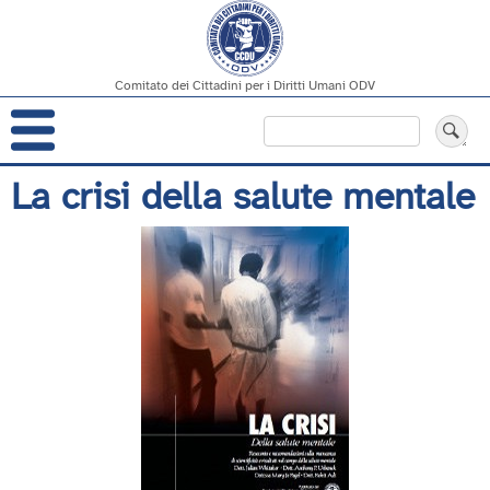
Comitato dei Cittadini per i Diritti Umani ODV
Navigazione
Cerca
principale
Salta
La crisi della salute mentale
al
contenuto
principale