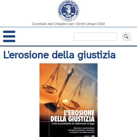
Comitato dei Cittadini per i Diritti Umani ODV
Navigazione
Cerca
principale
Salta
L'erosione della giustizia
al
contenuto
principale