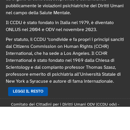
pubblicamente le violazioni psichiatriche dei Diritti Umani
nel campo della Salute Mentale.
Il CCDU è stato fondato in Italia nel 1979, è diventato
ONLUS nel 2004 e ODV nel novembre 2023.
Per statuto, il CCDU “condivide e fa propri i principi sanciti
dal Citizens Commission on Human Rights (CCHR)
International, che ha sede a Los Angeles. Il CCHR
International è stato fondato nel 1969 dalla Chiesa di
Scientology e dal compianto professor Thomas Szasz,
professore emerito di psichiatria all’Università Statale di
New York a Syracuse e autore di fama internazionale.
LEGGI IL RESTO
Comitato dei Cittadini per i Diritti Umani ODV (CCDU odv) -
Sede legale: Via Vincenzo Monti 47, 20123 Milano
Rep. 124821 - C.F. 97378250159 -
Statuto
-
Modulo L124
-
Informativa privacy
-
Informativa cookie
.