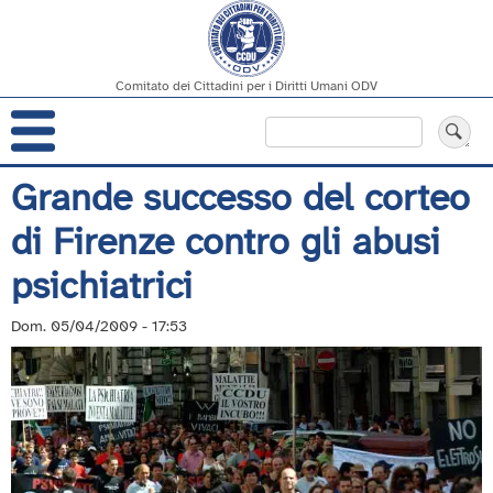
Comitato dei Cittadini per i Diritti Umani ODV
Navigazione
Cerca
principale
Salta
Grande successo del corteo
al
di Firenze contro gli abusi
contenuto
principale
psichiatrici
Dom. 05/04/2009 - 17:53