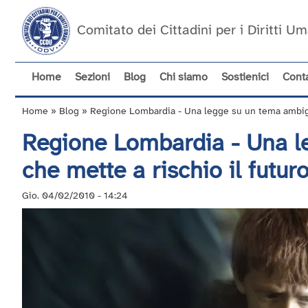
Salta
al
Comitato dei Cittadini per i Diritti 
contenuto
principale
Home
Sezioni
Blog
Chi siamo
Sostienici
Conta
Navigazione
principale
Home
Blog
Regione Lombardia - Una legge su un tema ambiguo
Briciole
Regione Lombardia - Una l
di
pane
che mette a rischio il futur
Gio. 04/02/2010 - 14:24