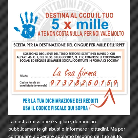
La nostra missione è vigilare, denunciare
pubblicamente gli abusi e informare i cittadini. Ma per
continuare a operare abbiamo bisogno del tuo aiuto.