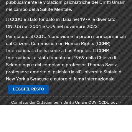
pubblicamente le violazioni psichiatriche dei Diritti Umani
nel campo della Salute Mentale.
Il CCDU è stato fondato in Italia nel 1979, è diventato
ONLUS nel 2004 e ODV nel novembre 2023.
Per statuto, il CCDU “condivide e fa propri i principi sanciti
dal Citizens Commission on Human Rights (CCHR)
International, che ha sede a Los Angeles. Il CCHR
International è stato fondato nel 1969 dalla Chiesa di
Scientology e dal compianto professor Thomas Szasz,
professore emerito di psichiatria all’Università Statale di
New York a Syracuse e autore di fama internazionale.
LEGGI IL RESTO
Comitato dei Cittadini per i Diritti Umani ODV (CCDU odv) -
Sede legale: Via Vincenzo Monti 47, 20123 Milano
Rep. 124821 - C.F. 97378250159 -
Statuto
-
Modulo L124
-
Informativa privacy
-
Informativa cookie
.