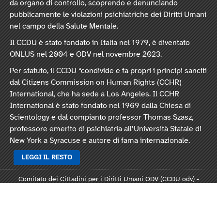
da organo di controllo, scoprendo e denunciando
pubblicamente le violazioni psichiatriche dei Diritti Umani
nel campo della Salute Mentale.
Il CCDU è stato fondato in Italia nel 1979, è diventato
ONLUS nel 2004 e ODV nel novembre 2023.
Per statuto, il CCDU “condivide e fa propri i principi sanciti
dal Citizens Commission on Human Rights (CCHR)
International, che ha sede a Los Angeles. Il CCHR
International è stato fondato nel 1969 dalla Chiesa di
Scientology e dal compianto professor Thomas Szasz,
professore emerito di psichiatria all’Università Statale di
New York a Syracuse e autore di fama internazionale.
LEGGI IL RESTO
Comitato dei Cittadini per i Diritti Umani ODV (CCDU odv) -
Sede legale: Via Vincenzo Monti 47, 20123 Milano
Rep. 124821 - C.F. 97378250159 -
Statuto
-
Modulo L124
-
Informativa privacy
-
Informativa cookie
.