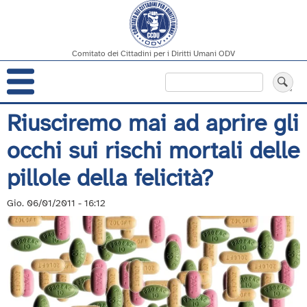
Comitato dei Cittadini per i Diritti Umani ODV
Navigazione
Cerca
principale
Salta
Riusciremo mai ad aprire gli
al
occhi sui rischi mortali delle
contenuto
principale
pillole della felicità?
Gio. 06/01/2011 - 16:12