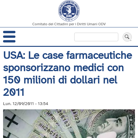
Comitato dei Cittadini per i Diritti Umani ODV
Navigazione
Cerca
principale
Salta
USA: Le case farmaceutiche
al
sponsorizzano medici con
contenuto
principale
150 milioni di dollari nel
2011
Lun. 12/09/2011 - 13:54