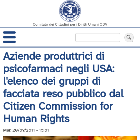
Comitato dei Cittadini per i Diritti Umani ODV
Navigazione
Cerca
principale
Salta
Aziende produttrici di
al
psicofarmaci negli USA:
contenuto
principale
l'elenco dei gruppi di
facciata reso pubblico dal
Citizen Commission for
Human Rights
Mar. 20/09/2011 - 15:01