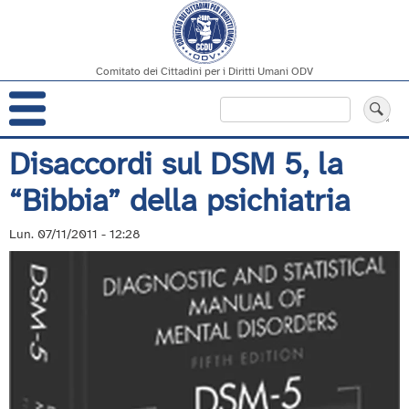
Comitato dei Cittadini per i Diritti Umani ODV
Navigazione
Cerca
principale
Salta
Disaccordi sul DSM 5, la
al
“Bibbia” della psichiatria
contenuto
principale
Lun. 07/11/2011 - 12:28