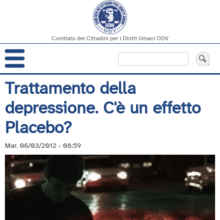
Comitato dei Cittadini per i Diritti Umani ODV
Navigazione
Cerca
principale
Salta
Trattamento della
al
depressione. C'è un effetto
contenuto
principale
Placebo?
Mar. 06/03/2012 - 08:59