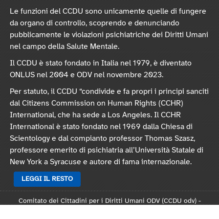
Le funzioni del CCDU sono unicamente quelle di fungere
da organo di controllo, scoprendo e denunciando
pubblicamente le violazioni psichiatriche dei Diritti Umani
nel campo della Salute Mentale.
Il CCDU è stato fondato in Italia nel 1979, è diventato
ONLUS nel 2004 e ODV nel novembre 2023.
Per statuto, il CCDU “condivide e fa propri i principi sanciti
dal Citizens Commission on Human Rights (CCHR)
International, che ha sede a Los Angeles. Il CCHR
International è stato fondato nel 1969 dalla Chiesa di
Scientology e dal compianto professor Thomas Szasz,
professore emerito di psichiatria all’Università Statale di
New York a Syracuse e autore di fama internazionale.
LEGGI IL RESTO
Comitato dei Cittadini per i Diritti Umani ODV (CCDU odv) -
Sede legale: Via Vincenzo Monti 47, 20123 Milano