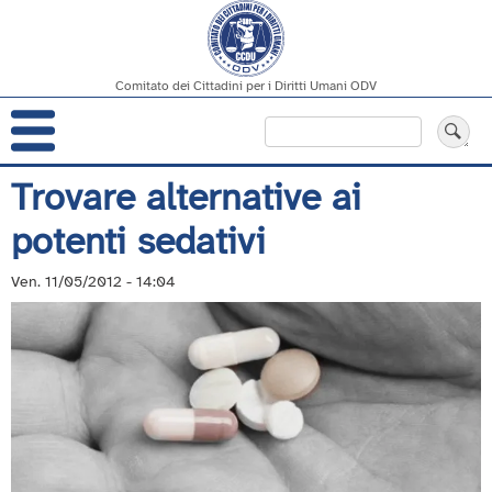
Comitato dei Cittadini per i Diritti Umani ODV
Navigazione
Cerca
principale
Salta
Trovare alternative ai
al
potenti sedativi
contenuto
principale
Ven. 11/05/2012 - 14:04