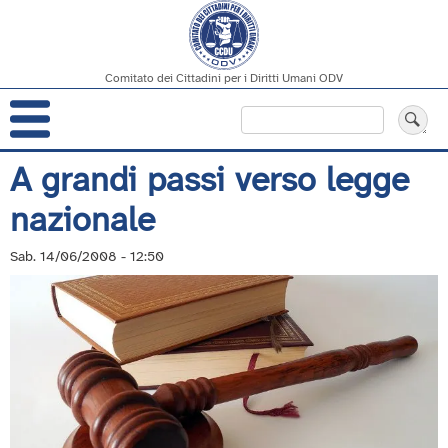
Comitato dei Cittadini per i Diritti Umani ODV
Navigazione
Cerca
principale
Salta
A grandi passi verso legge
al
nazionale
contenuto
principale
Sab. 14/06/2008 - 12:50