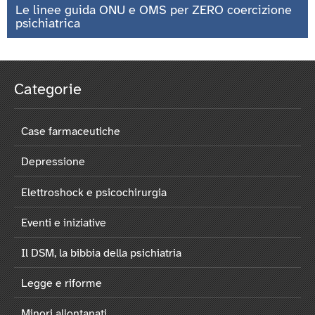
Le linee guida ONU e OMS per ZERO coercizione
psichiatrica
Categorie
Case farmaceutiche
Depressione
Elettroshock e psicochirurgia
Eventi e iniziative
Il DSM, la bibbia della psichiatria
Legge e riforme
Minori allontanati