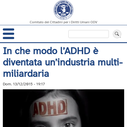
Comitato dei Cittadini per i Diritti Umani ODV
Navigazione
Cerca
principale
Salta
In che modo l’ADHD è
al
diventata un’industria multi-
contenuto
principale
miliardaria
Dom. 13/12/2015 - 19:17