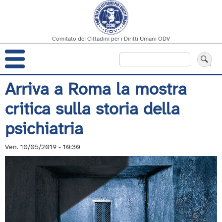
Comitato dei Cittadini per i Diritti Umani ODV
Navigazione
Cerca
principale
Salta
Arriva a Roma la mostra
al
critica sulla storia della
contenuto
principale
psichiatria
Ven. 10/05/2019 - 10:30