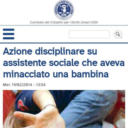
Comitato dei Cittadini per i Diritti Umani ODV
Navigazione
Cerca
principale
Salta
Azione disciplinare su
al
assistente sociale che aveva
contenuto
principale
minacciato una bambina
Mer. 19/02/2014 - 13:54