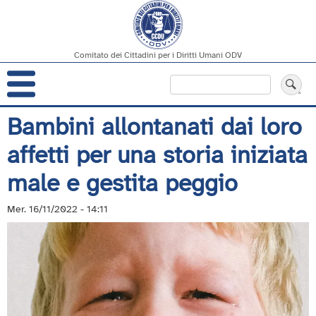
Comitato dei Cittadini per i Diritti Umani ODV
Navigazione
Cerca
principale
Salta
Bambini allontanati dai loro
al
affetti per una storia iniziata
contenuto
principale
male e gestita peggio
Mer. 16/11/2022 - 14:11