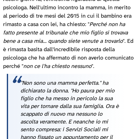
psicologa. Nell'ultimo incontro la mamma, in merito
al periodo di tre mesi del 2015 in cui il bambino era
rimasto a casa con lei, ha chiesto: "
Perché non ha
fatto presente al tribunale che mio figlio si trovava
bene a casa mia... quando siete venute a trovarlo
". Ed
è rimasta basita dall'incredibile risposta della
psicologa che ha affermato di non averlo comunicato
perché "
non ce l'ha chiesto nessuno
".
"Non sono una mamma perfetta." ha
dichiarato la donna. "Ho paura per mio
figlio che ha messo in pericolo la sua
vita per tornare dalla sua famiglia. Ora è
scappato di nuovo ma nessuno lo
ascolta veramente. E neanche io mi
sento compresa: i Servizi Sociali mi
hanno fissato un appuntamento per il