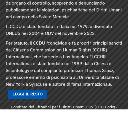
da organo di controllo, scoprendo e denunciando
pubblicamente le violazioni psichiatriche dei Diritti Umani
nel campo della Salute Mentale.
Il CCDU è stato fondato in Italia nel 1979, è diventato
ONLUS nel 2004 e ODV nel novembre 2023.
Per statuto, il CCDU “condivide e fa propri i principi sanciti
dal Citizens Commission on Human Rights (CCHR)
International, che ha sede a Los Angeles. Il CCHR
International è stato fondato nel 1969 dalla Chiesa di
Scientology e dal compianto professor Thomas Szasz,
professore emerito di psichiatria all’Università Statale di
New York a Syracuse e autore di fama internazionale.
LEGGI IL RESTO
Comitato dei Cittadini per i Diritti Umani ODV (CCDU odv) -
Sede legale: Via Vincenzo Monti 47, 20123 Milano
Rep. 124821 - C.F. 97378250159 -
Statuto
-
Modulo L124
-
Informativa privacy
-
Informativa cookie
.