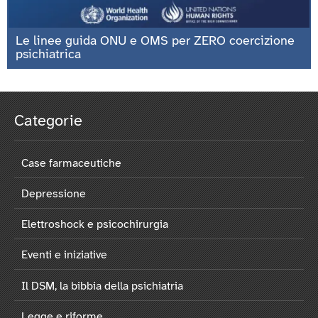
Le linee guida ONU e OMS per ZERO coercizione
psichiatrica
Categorie
Case farmaceutiche
Depressione
Elettroshock e psicochirurgia
Eventi e iniziative
Il DSM, la bibbia della psichiatria
Legge e riforme