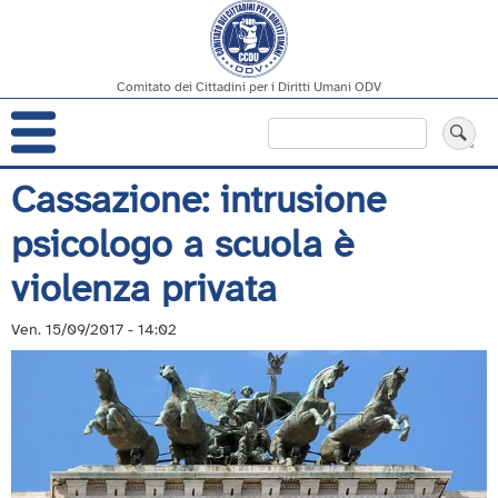
Comitato dei Cittadini per i Diritti Umani ODV
Navigazione
Cerca
principale
Salta
Cassazione: intrusione
al
psicologo a scuola è
contenuto
principale
violenza privata
Ven. 15/09/2017 - 14:02