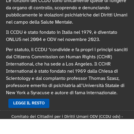
Le funzioni del CCDU sono unicamente quelle di fungere
da organo di controllo, scoprendo e denunciando
pubblicamente le violazioni psichiatriche dei Diritti Umani
nel campo della Salute Mentale.
Il CCDU è stato fondato in Italia nel 1979, è diventato
ONLUS nel 2004 e ODV nel novembre 2023.
Per statuto, il CCDU “condivide e fa propri i principi sanciti
dal Citizens Commission on Human Rights (CCHR)
International, che ha sede a Los Angeles. Il CCHR
International è stato fondato nel 1969 dalla Chiesa di
Scientology e dal compianto professor Thomas Szasz,
professore emerito di psichiatria all’Università Statale di
New York a Syracuse e autore di fama internazionale.
LEGGI IL RESTO
Comitato dei Cittadini per i Diritti Umani ODV (CCDU odv) -
Sede legale: Via Vincenzo Monti 47, 20123 Milano
Rep. 124821 - C.F. 97378250159 -
Statuto
-
Modulo L124
-