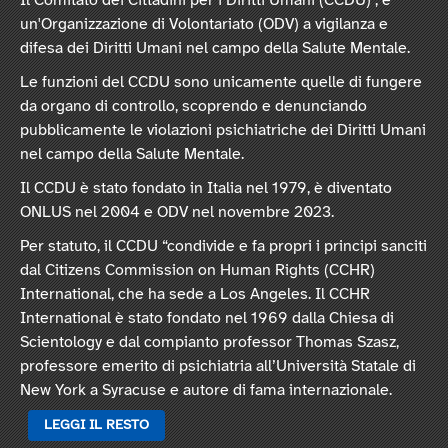
Il Comitato dei Cittadini per i Diritti Umani (CCDU) , è
un'Organizzazione di Volontariato (ODV) a vigilanza e
difesa dei Diritti Umani nel campo della Salute Mentale.
Le funzioni del CCDU sono unicamente quelle di fungere
da organo di controllo, scoprendo e denunciando
pubblicamente le violazioni psichiatriche dei Diritti Umani
nel campo della Salute Mentale.
Il CCDU è stato fondato in Italia nel 1979, è diventato
ONLUS nel 2004 e ODV nel novembre 2023.
Per statuto, il CCDU “condivide e fa propri i principi sanciti
dal Citizens Commission on Human Rights (CCHR)
International, che ha sede a Los Angeles. Il CCHR
International è stato fondato nel 1969 dalla Chiesa di
Scientology e dal compianto professor Thomas Szasz,
professore emerito di psichiatria all’Università Statale di
New York a Syracuse e autore di fama internazionale.
LEGGI IL RESTO