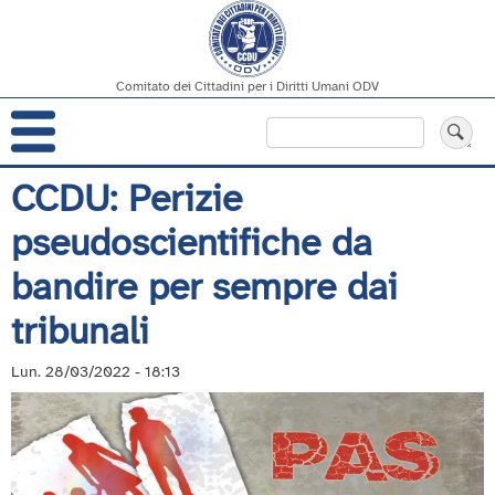
Comitato dei Cittadini per i Diritti Umani ODV
Navigazione
Cerca
principale
Salta
CCDU: Perizie
al
pseudoscientifiche da
contenuto
principale
bandire per sempre dai
tribunali
Lun. 28/03/2022 - 18:13