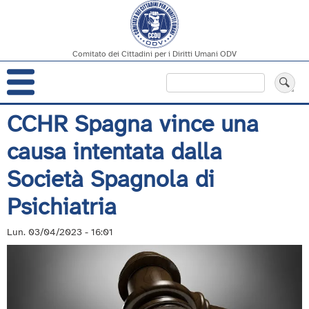
Comitato dei Cittadini per i Diritti Umani ODV
Navigazione
Cerca
principale
Salta
CCHR Spagna vince una
al
causa intentata dalla
contenuto
principale
Società Spagnola di
Psichiatria
Lun. 03/04/2023 - 16:01