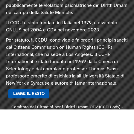
pubblicamente le violazioni psichiatriche dei Diritti Umani
nel campo della Salute Mentale.
Il CCDU è stato fondato in Italia nel 1979, è diventato
ONLUS nel 2004 e ODV nel novembre 2023.
Per statuto, il CCDU “condivide e fa propri i principi sanciti
dal Citizens Commission on Human Rights (CCHR)
International, che ha sede a Los Angeles. Il CCHR
International è stato fondato nel 1969 dalla Chiesa di
Scientology e dal compianto professor Thomas Szasz,
professore emerito di psichiatria all’Università Statale di
New York a Syracuse e autore di fama internazionale.
LEGGI IL RESTO
Comitato dei Cittadini per i Diritti Umani ODV (CCDU odv) -
Sede legale: Via Vincenzo Monti 47, 20123 Milano
Rep. 124821 - C.F. 97378250159 -
Statuto
-
Modulo L124
-
Informativa privacy
-
Informativa cookie
.