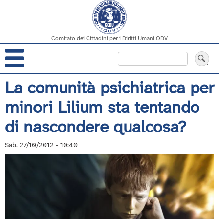
Comitato dei Cittadini per i Diritti Umani ODV
Navigazione
Cerca
principale
Salta
La comunità psichiatrica per
al
minori Lilium sta tentando
contenuto
principale
di nascondere qualcosa?
Sab. 27/10/2012 - 10:40