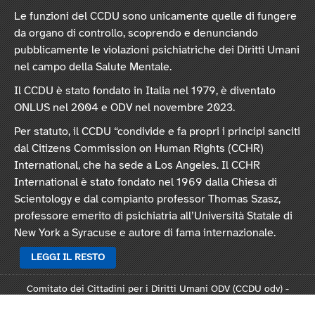
Le funzioni del CCDU sono unicamente quelle di fungere
da organo di controllo, scoprendo e denunciando
pubblicamente le violazioni psichiatriche dei Diritti Umani
nel campo della Salute Mentale.
Il CCDU è stato fondato in Italia nel 1979, è diventato
ONLUS nel 2004 e ODV nel novembre 2023.
Per statuto, il CCDU “condivide e fa propri i principi sanciti
dal Citizens Commission on Human Rights (CCHR)
International, che ha sede a Los Angeles. Il CCHR
International è stato fondato nel 1969 dalla Chiesa di
Scientology e dal compianto professor Thomas Szasz,
professore emerito di psichiatria all’Università Statale di
New York a Syracuse e autore di fama internazionale.
LEGGI IL RESTO
Comitato dei Cittadini per i Diritti Umani ODV (CCDU odv) -
Sede legale: Via Vincenzo Monti 47, 20123 Milano