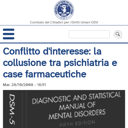
Comitato dei Cittadini per i Diritti Umani ODV
Navigazione
Cerca
principale
Salta
Conflitto d'interesse: la
al
collusione tra psichiatria e
contenuto
principale
case farmaceutiche
Mar. 28/10/2008 - 16:51