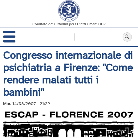
Comitato dei Cittadini per i Diritti Umani ODV
Navigazione
Cerca
principale
Salta
Congresso internazionale di
al
psichiatria a Firenze: ''Come
contenuto
principale
rendere malati tutti i
bambini''
Mar. 14/08/2007 - 21:29