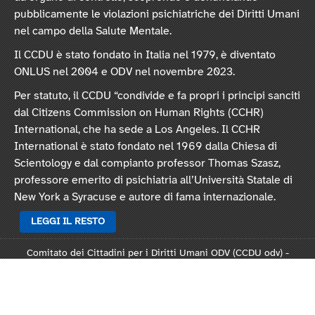
pubblicamente le violazioni psichiatriche dei Diritti Umani
nel campo della Salute Mentale.
Il CCDU è stato fondato in Italia nel 1979, è diventato
ONLUS nel 2004 e ODV nel novembre 2023.
Per statuto, il CCDU “condivide e fa propri i principi sanciti
dal Citizens Commission on Human Rights (CCHR)
International, che ha sede a Los Angeles. Il CCHR
International è stato fondato nel 1969 dalla Chiesa di
Scientology e dal compianto professor Thomas Szasz,
professore emerito di psichiatria all’Università Statale di
New York a Syracuse e autore di fama internazionale.
LEGGI IL RESTO
Comitato dei Cittadini per i Diritti Umani ODV (CCDU odv) -
Sede legale: Via Vincenzo Monti 47, 20123 Milano
Rep. 124821 - C.F. 97378250159 -
Statuto
-
Modulo L124
-
Informativa privacy
-
Informativa cookie
.