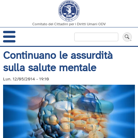
Comitato dei Cittadini per i Diritti Umani ODV
Navigazione
Cerca
principale
Salta
Continuano le assurdità
al
sulla salute mentale
contenuto
principale
Lun. 12/05/2014 - 19:10