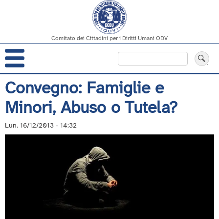
Comitato dei Cittadini per i Diritti Umani ODV
Navigazione
Cerca
principale
Salta
Convegno: Famiglie e
al
Minori, Abuso o Tutela?
contenuto
principale
Lun. 16/12/2013 - 14:32